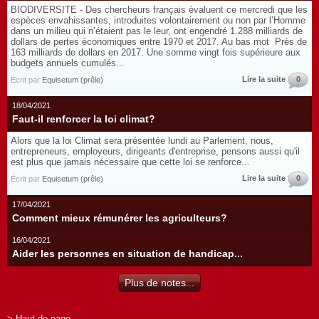
BIODIVERSITE - Des chercheurs français évaluent ce mercredi que les
espèces envahissantes, introduites volontairement ou non par l’Homme
dans un milieu qui n’étaient pas le leur, ont engendré 1.288 milliards de
dollars de pertes économiques entre 1970 et 2017. Au bas mot Près de
163 milliards de dollars en 2017. Une somme vingt fois supérieure aux
budgets annuels cumulés...
Lire la suite
0
Écrit par
Equisetum (prêle)
18/04/2021
Faut-il renforcer la loi climat?
Alors que la loi Climat sera présentée lundi au Parlement, nous,
entrepreneurs, employeurs, dirigeants d'entreprise, pensons aussi qu'il
est plus que jamais nécessaire que cette loi se renforce...
Lire la suite
0
Écrit par
Equisetum (prêle)
17/04/2021
Comment mieux rémunérer les agriculteurs?
16/04/2021
Aider les personnes en situation de handicap...
Plus de notes...
> Haut de page