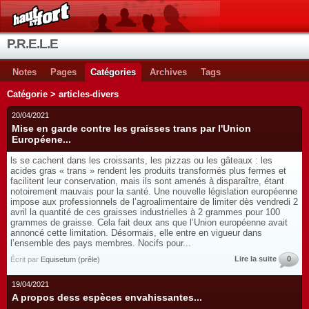
P.R.E.L.E
Notes
Pages
Catégories
Archives
Tags
Catégorie > articles-divers
20/04/2021
Mise en garde contre les graisses trans par l'Union
Européene...
ls se cachent dans les croissants, les pizzas ou les gâteaux : les
acides gras « trans » rendent les produits transformés plus fermes et
facilitent leur conservation, mais ils sont amenés à disparaître, étant
notoirement mauvais pour la santé. Une nouvelle législation européenne
impose aux professionnels de l’agroalimentaire de limiter dès vendredi 2
avril la quantité de ces graisses industrielles à 2 grammes pour 100
grammes de graisse. Cela fait deux ans que l’Union européenne avait
annoncé cette limitation. Désormais, elle entre en vigueur dans
l’ensemble des pays membres. Nocifs pour...
Lire la suite
0
Écrit par
Equisetum (prêle)
19/04/2021
A propos dess espèces envahissantes...