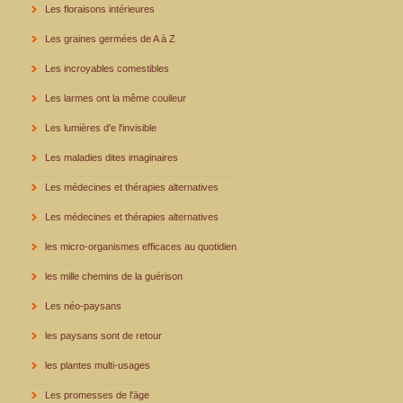
Les floraisons intérieures
Les graines germées de A à Z
Les incroyables comestibles
Les larmes ont la même couileur
Les lumières d'e l'invisible
Les maladies dites imaginaires
Les médecines et thérapies alternatives
Les médecines et thérapies alternatives
les micro-organismes efficaces au quotidien
les mille chemins de la guérison
Les néo-paysans
les paysans sont de retour
les plantes multi-usages
Les promesses de l'äge