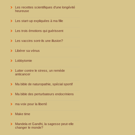
Les recettes scientifiques d'une longévité
heureuse
Les start-up expliquées à ma fille
Les trois émotions qui guérissent
Les vaccins sont-ils une illusion?
Libérer sa vénus
Lobbytomie
Lutter contre le stress, un remède
anticancer
Ma bible de naturopathie, spécial sportif
Ma bible des perturbateurs endocriniens
ma voix pour la liberté
Make time
Mandela et Gandhi, la sagesse peut-elle
changer le monde?