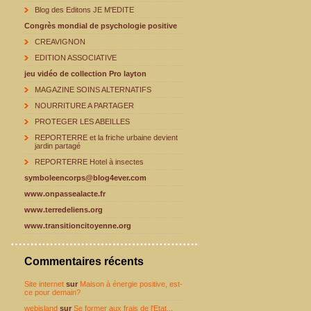
Blog des Editons JE M'EDITE
Congrès mondial de psychologie positive
CREAVIGNON
EDITION ASSOCIATIVE
jeu vidéo de collection Pro layton
MAGAZINE SOINS ALTERNATIFS
NOURRITURE A PARTAGER
PROTEGER LES ABEILLES
REPORTERRE et la friche urbaine devient
jardin partagé
REPORTERRE Hotel à insectes
symboleencorps@blog4ever.com
www.onpassealacte.fr
www.terredeliens.org
www.transitioncitoyenne.org
Commentaires récents
Site internet
sur
Maison à énergie positive, est-
ce pour demain?
webisland
sur
Se former aux frais de l'Etat...