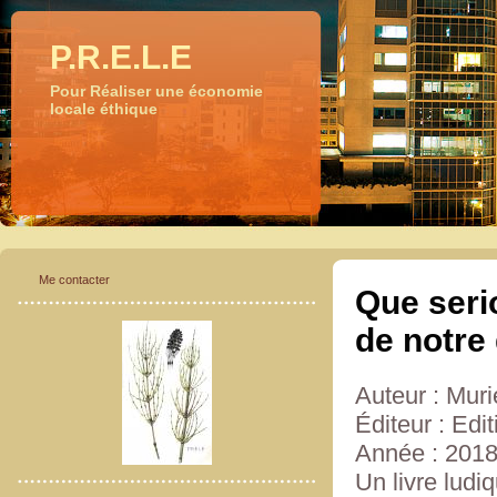
P.R.E.L.E
Pour Réaliser une économie
locale éthique
Me contacter
Que seri
de notre 
Auteur : Murie
Éditeur : Edi
Année : 201
Un livre lud