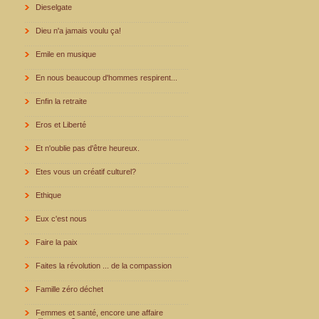
Dieselgate
Dieu n'a jamais voulu ça!
Emile en musique
En nous beaucoup d'hommes respirent...
Enfin la retraite
Eros et Liberté
Et n'oublie pas d'être heureux.
Etes vous un créatif culturel?
Ethique
Eux c'est nous
Faire la paix
Faites la révolution ... de la compassion
Famille zéro déchet
Femmes et santé, encore une affaire