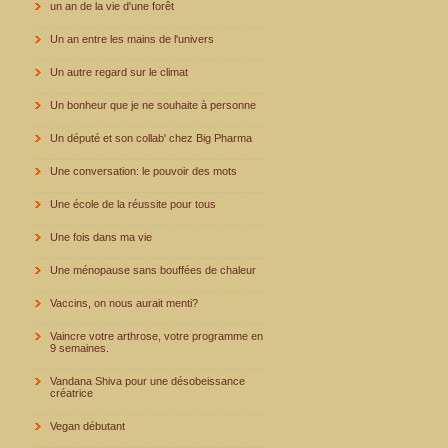
un an de la vie d'une forêt
Un an entre les mains de l'univers
Un autre regard sur le climat
Un bonheur que je ne souhaite à personne
Un député et son collab' chez Big Pharma
Une conversation: le pouvoir des mots
Une école de la réussite pour tous
Une fois dans ma vie
Une ménopause sans bouffées de chaleur
Vaccins, on nous aurait menti?
Vaincre votre arthrose, votre programme en
9 semaines.
Vandana Shiva pour une désobeissance
créatrice
Vegan débutant