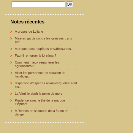
Notes récentes
A propos de Lyliane
Mise en garde contre les graisses trans
par...
A propos dess espèces envahissantes...
Faut-il renforcer la loi climat?
Comment mieux rémunérer les
agriculteurs?
Aider les personnes en situation de
handicap...
disparition d'espèces animalesQuelles sont
les...
La Virginie abolit la peine de mort...
Prudence avec le thé de la marque
Eléphant...
A Rennes on s'occupe de la faune en
danger...