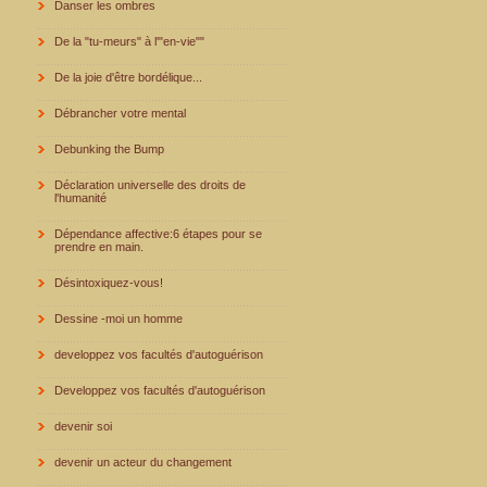
Danser les ombres
De la "tu-meurs" à l'"en-vie""
De la joie d'être bordélique...
Débrancher votre mental
Debunking the Bump
Déclaration universelle des droits de
l'humanité
Dépendance affective:6 étapes pour se
prendre en main.
Désintoxiquez-vous!
Dessine -moi un homme
developpez vos facultés d'autoguérison
Developpez vos facultés d'autoguérison
devenir soi
devenir un acteur du changement