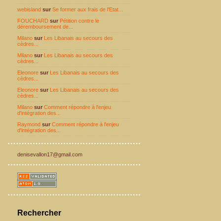
webisland
sur
Se former aux frais de l'Etat...
FOUCHARD
sur
Pétition contre le
déremboursement de...
Milano
sur
Les Libanais au secours des
cèdres...
Milano
sur
Les Libanais au secours des
cèdres...
Eleonore
sur
Les Libanais au secours des
cèdres...
Eleonore
sur
Les Libanais au secours des
cèdres...
Milano
sur
Comment répondre à l'enjeu
d'intégration des...
Raymond
sur
Comment répondre à l'enjeu
d'intégration des...
denisevallon17@gmail.com
Rechercher