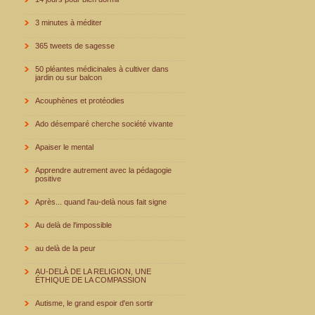
3 minutes à méditer
365 tweets de sagesse
50 pléantes médicinales à cultiver dans
jardin ou sur balcon
Acouphènes et protéodies
Ado désemparé cherche société vivante
Apaiser le mental
Apprendre autrement avec la pédagogie
positive
Après... quand l'au-delà nous fait signe
Au delà de l'impossible
au delà de la peur
AU-DELÀ DE LA RELIGION, UNE
ÉTHIQUE DE LA COMPASSION
Autisme, le grand espoir d'en sortir