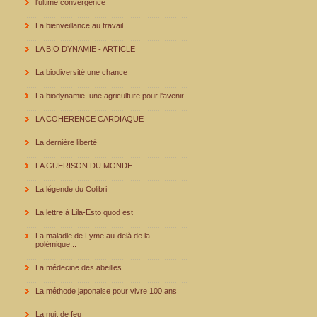
l'ultime convergence
La bienveillance au travail
LA BIO DYNAMIE - ARTICLE
La biodiversité une chance
La biodynamie, une agriculture pour l'avenir
LA COHERENCE CARDIAQUE
La dernière liberté
LA GUERISON DU MONDE
La légende du Colibri
La lettre à Lila-Esto quod est
La maladie de Lyme au-delà de la
polémique...
La médecine des abeilles
La méthode japonaise pour vivre 100 ans
La nuit de feu