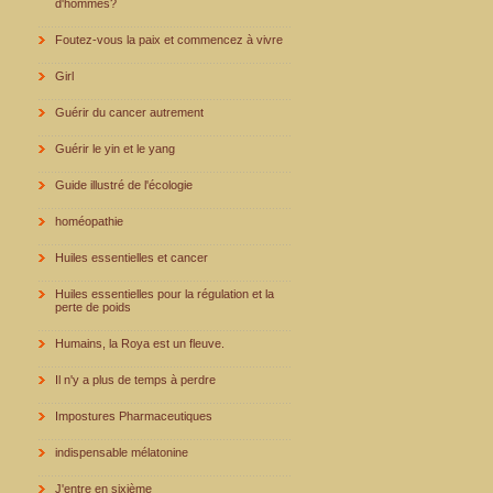
d'hommes?
Foutez-vous la paix et commencez à vivre
Girl
Guérir du cancer autrement
Guérir le yin et le yang
Guide illustré de l'écologie
homéopathie
Huiles essentielles et cancer
Huiles essentielles pour la régulation et la
perte de poids
Humains, la Roya est un fleuve.
Il n'y a plus de temps à perdre
Impostures Pharmaceutiques
indispensable mélatonine
J'entre en sixième