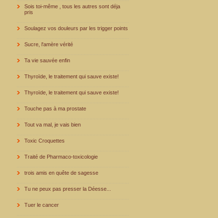
Sois toi-même , tous les autres sont déja
pris
Soulagez vos douleurs par les trigger points
Sucre, l'amère vérité
Ta vie sauvée enfin
Thyroïde, le traitement qui sauve existe!
Thyroïde, le traitement qui sauve existe!
Touche pas à ma prostate
Tout va mal, je vais bien
Toxic Croquettes
Traité de Pharmaco-toxicologie
trois amis en quête de sagesse
Tu ne peux pas presser la Déesse...
Tuer le cancer