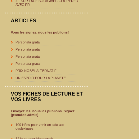
Z - SUR FACE BOOK AVEC COOPERER
AVEC PR
ARTICLES
Vous les signez, nous les publions!
Personata grata
Personata grata
Personata grata
Personata grata
PRIX NOBEL ALTERNATIF !
UN ESPOIR POUR LA PLANETE
VOS FICHES DE LECTURE ET
VOS LIVRES
Envoyez les, nous les publions. Signez
(pseudos admis) !
100 idées pour venir en aide aux
dyslexiques
14 jours pour bien dormir