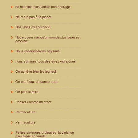
ne me dites plus jamais bon courage
Ne reste pas à ta place!
Nos Voies d'espérance
Notre coeur sait qu'un monde plus beau est
possible
Nous redeviendrons paysans
nous sommes tous des êtres vibratoires
On achève bien les jeunes!
On est foutu: on pense trop!
On peut le faire
Penser comme un arbre
Permaculture
Permaculture
Petites violences ordinaires, la violence
psychique en famille