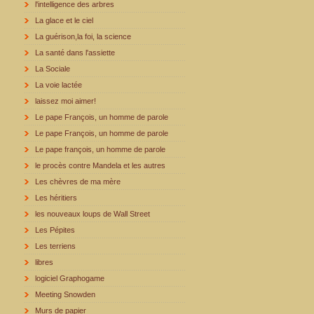
l'intelligence des arbres
La glace et le ciel
La guérison,la foi, la science
La santé dans l'assiette
La Sociale
La voie lactée
laissez moi aimer!
Le pape François, un homme de parole
Le pape François, un homme de parole
Le pape françois, un homme de parole
le procès contre Mandela et les autres
Les chèvres de ma mère
Les héritiers
les nouveaux loups de Wall Street
Les Pépites
Les terriens
libres
logiciel Graphogame
Meeting Snowden
Murs de papier