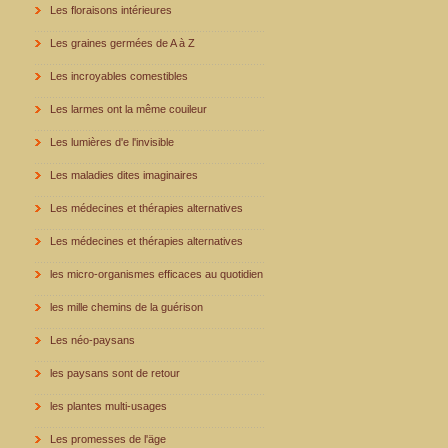
Les floraisons intérieures
Les graines germées de A à Z
Les incroyables comestibles
Les larmes ont la même couileur
Les lumières d'e l'invisible
Les maladies dites imaginaires
Les médecines et thérapies alternatives
Les médecines et thérapies alternatives
les micro-organismes efficaces au quotidien
les mille chemins de la guérison
Les néo-paysans
les paysans sont de retour
les plantes multi-usages
Les promesses de l'äge