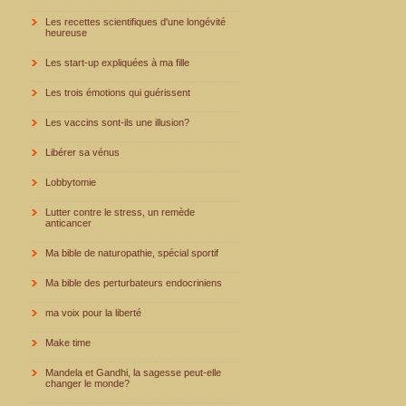
Les recettes scientifiques d'une longévité
heureuse
Les start-up expliquées à ma fille
Les trois émotions qui guérissent
Les vaccins sont-ils une illusion?
Libérer sa vénus
Lobbytomie
Lutter contre le stress, un remède
anticancer
Ma bible de naturopathie, spécial sportif
Ma bible des perturbateurs endocriniens
ma voix pour la liberté
Make time
Mandela et Gandhi, la sagesse peut-elle
changer le monde?