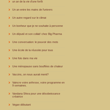
un an de la vie d'une forêt
Un an entre les mains de l'univers
Un autre regard sur le climat
Un bonheur que je ne souhaite à personne
Un député et son collab' chez Big Pharma
Une conversation: le pouvoir des mots
Une école de la réussite pour tous
Une fois dans ma vie
Une ménopause sans bouffées de chaleur
Vaccins, on nous aurait menti?
Vaincre votre arthrose, votre programme en
9 semaines.
Vandana Shiva pour une désobeissance
créatrice
Vegan débutant