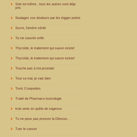
Sois toi-même , tous les autres sont déja
pris
Soulagez vos douleurs par les trigger points
Sucre, l'amère vérité
Ta vie sauvée enfin
Thyroïde, le traitement qui sauve existe!
Thyroïde, le traitement qui sauve existe!
Touche pas à ma prostate
Tout va mal, je vais bien
Toxic Croquettes
Traité de Pharmaco-toxicologie
trois amis en quête de sagesse
Tu ne peux pas presser la Déesse...
Tuer le cancer