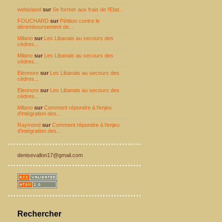
webisland
sur
Se former aux frais de l'Etat...
FOUCHARD
sur
Pétition contre le
déremboursement de...
Milano
sur
Les Libanais au secours des
cèdres...
Milano
sur
Les Libanais au secours des
cèdres...
Eleonore
sur
Les Libanais au secours des
cèdres...
Eleonore
sur
Les Libanais au secours des
cèdres...
Milano
sur
Comment répondre à l'enjeu
d'intégration des...
Raymond
sur
Comment répondre à l'enjeu
d'intégration des...
denisevallon17@gmail.com
Rechercher