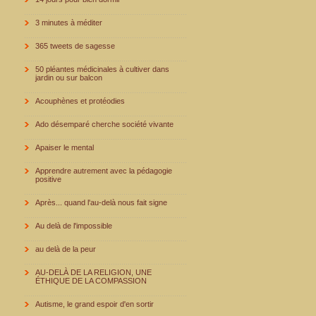
3 minutes à méditer
365 tweets de sagesse
50 pléantes médicinales à cultiver dans
jardin ou sur balcon
Acouphènes et protéodies
Ado désemparé cherche société vivante
Apaiser le mental
Apprendre autrement avec la pédagogie
positive
Après... quand l'au-delà nous fait signe
Au delà de l'impossible
au delà de la peur
AU-DELÀ DE LA RELIGION, UNE
ÉTHIQUE DE LA COMPASSION
Autisme, le grand espoir d'en sortir