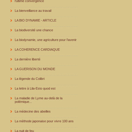
l'ultime convergence
La bienveillance au travail
LA BIO DYNAMIE - ARTICLE
La biodiversité une chance
La biodynamie, une agriculture pour l'avenir
LA COHERENCE CARDIAQUE
La dernière liberté
LA GUERISON DU MONDE
La légende du Colibri
La lettre à Lila-Esto quod est
La maladie de Lyme au-delà de la
polémique...
La médecine des abeilles
La méthode japonaise pour vivre 100 ans
La nuit de feu