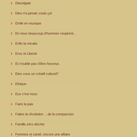
Dieselgate
Dieu n'a jamais voulu ça!
Emile en musique
En nous beaucoup d'hommes respirent...
Enfin la retraite
Eros et Liberté
Et n'oublie pas d'être heureux.
Etes vous un créatif culturel?
Ethique
Eux c'est nous
Faire la paix
Faites la révolution ... de la compassion
Famille zéro déchet
Femmes et santé, encore une affaire