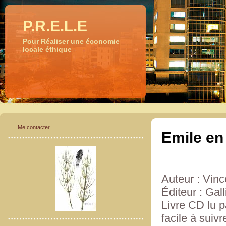
P.R.E.L.E
Pour Réaliser une économie
locale éthique
Me contacter
Emile en
Auteur : Vinc
Éditeur : Ga
Livre CD lu p
facile à suivr