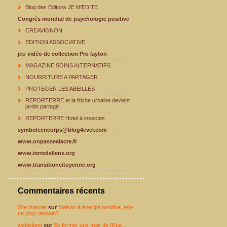
Blog des Editons JE M'EDITE
Congrès mondial de psychologie positive
CREAVIGNON
EDITION ASSOCIATIVE
jeu vidéo de collection Pro layton
MAGAZINE SOINS ALTERNATIFS
NOURRITURE A PARTAGER
PROTEGER LES ABEILLES
REPORTERRE et la friche urbaine devient
jardin partagé
REPORTERRE Hotel à insectes
symboleencorps@blog4ever.com
www.onpassealacte.fr
www.terredeliens.org
www.transitioncitoyenne.org
Commentaires récents
Site internet
sur
Maison à énergie positive, est-
ce pour demain?
webisland
sur
Se former aux frais de l'Etat...