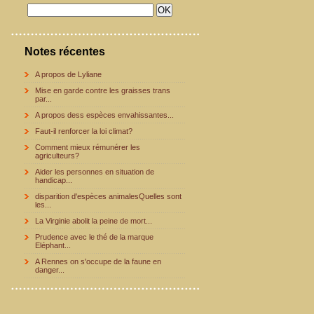
Notes récentes
A propos de Lyliane
Mise en garde contre les graisses trans
par...
A propos dess espèces envahissantes...
Faut-il renforcer la loi climat?
Comment mieux rémunérer les
agriculteurs?
Aider les personnes en situation de
handicap...
disparition d'espèces animalesQuelles sont
les...
La Virginie abolit la peine de mort...
Prudence avec le thé de la marque
Eléphant...
A Rennes on s'occupe de la faune en
danger...