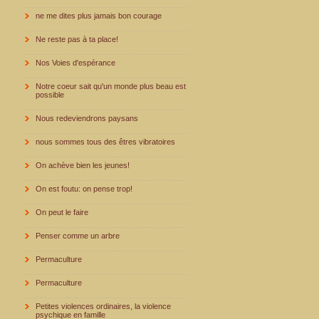
ne me dites plus jamais bon courage
Ne reste pas à ta place!
Nos Voies d'espérance
Notre coeur sait qu'un monde plus beau est
possible
Nous redeviendrons paysans
nous sommes tous des êtres vibratoires
On achève bien les jeunes!
On est foutu: on pense trop!
On peut le faire
Penser comme un arbre
Permaculture
Permaculture
Petites violences ordinaires, la violence
psychique en famille