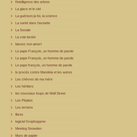
l'intelligence des arbres
La glace et le ciel
La guérison,la foi, la science
La santé dans l'assiette
La Sociale
La voie lactée
laissez moi aimer!
Le pape François, un homme de parole
Le pape François, un homme de parole
Le pape françois, un homme de parole
le procès contre Mandela et les autres
Les chèvres de ma mère
Les héritiers
les nouveaux loups de Wall Street
Les Pépites
Les terriens
libres
logiciel Graphogame
Meeting Snowden
Murs de papier