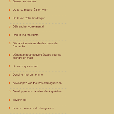
Danser les ombres
De la "tu-meurs" à l'"en-vie""
De la joie d'être bordélique...
Débrancher votre mental
Debunking the Bump
Déclaration universelle des droits de
l'humanité
Dépendance affective:6 étapes pour se
prendre en main.
Désintoxiquez-vous!
Dessine -moi un homme
developpez vos facultés d'autoguérison
Developpez vos facultés d'autoguérison
devenir soi
devenir un acteur du changement