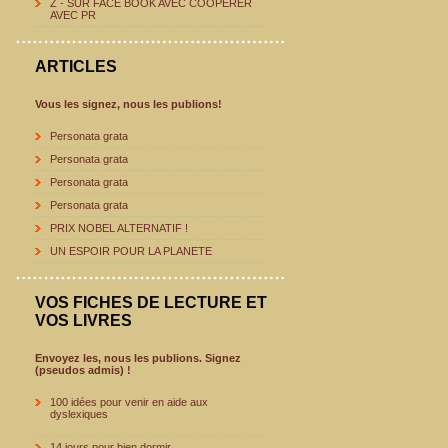
Z - SUR FACE BOOK AVEC COOPERER
AVEC PR
ARTICLES
Vous les signez, nous les publions!
Personata grata
Personata grata
Personata grata
Personata grata
PRIX NOBEL ALTERNATIF !
UN ESPOIR POUR LA PLANETE
VOS FICHES DE LECTURE ET
VOS LIVRES
Envoyez les, nous les publions. Signez
(pseudos admis) !
100 idées pour venir en aide aux
dyslexiques
14 jours pour bien dormir