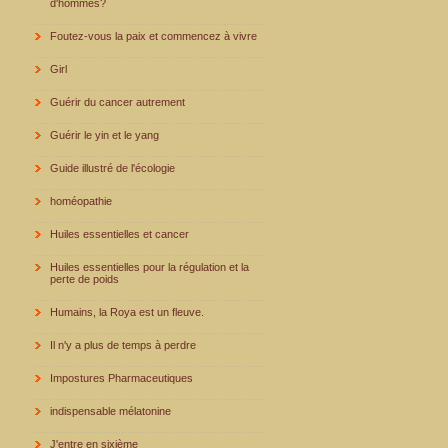
d'hommes?
Foutez-vous la paix et commencez à vivre
Girl
Guérir du cancer autrement
Guérir le yin et le yang
Guide illustré de l'écologie
homéopathie
Huiles essentielles et cancer
Huiles essentielles pour la régulation et la
perte de poids
Humains, la Roya est un fleuve.
Il n'y a plus de temps à perdre
Impostures Pharmaceutiques
indispensable mélatonine
J'entre en sixième