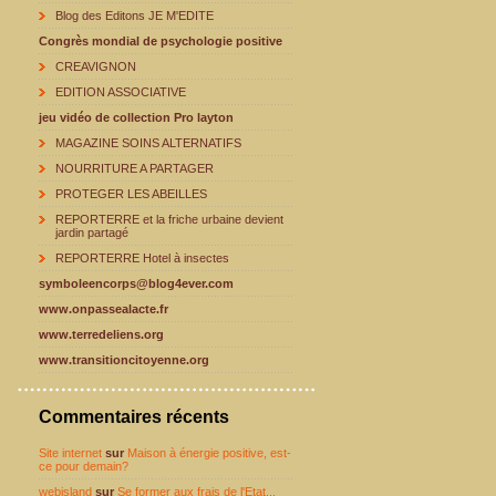
Blog des Editons JE M'EDITE
Congrès mondial de psychologie positive
CREAVIGNON
EDITION ASSOCIATIVE
jeu vidéo de collection Pro layton
MAGAZINE SOINS ALTERNATIFS
NOURRITURE A PARTAGER
PROTEGER LES ABEILLES
REPORTERRE et la friche urbaine devient
jardin partagé
REPORTERRE Hotel à insectes
symboleencorps@blog4ever.com
www.onpassealacte.fr
www.terredeliens.org
www.transitioncitoyenne.org
Commentaires récents
Site internet
sur
Maison à énergie positive, est-
ce pour demain?
webisland
sur
Se former aux frais de l'Etat...