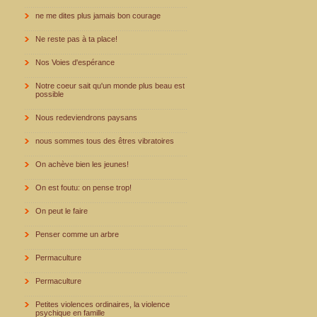
ne me dites plus jamais bon courage
Ne reste pas à ta place!
Nos Voies d'espérance
Notre coeur sait qu'un monde plus beau est
possible
Nous redeviendrons paysans
nous sommes tous des êtres vibratoires
On achève bien les jeunes!
On est foutu: on pense trop!
On peut le faire
Penser comme un arbre
Permaculture
Permaculture
Petites violences ordinaires, la violence
psychique en famille