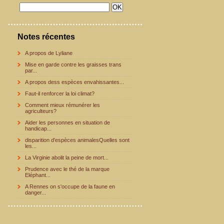
Notes récentes
A propos de Lyliane
Mise en garde contre les graisses trans
par...
A propos dess espèces envahissantes...
Faut-il renforcer la loi climat?
Comment mieux rémunérer les
agriculteurs?
Aider les personnes en situation de
handicap...
disparition d'espèces animalesQuelles sont
les...
La Virginie abolit la peine de mort...
Prudence avec le thé de la marque
Eléphant...
A Rennes on s'occupe de la faune en
danger...