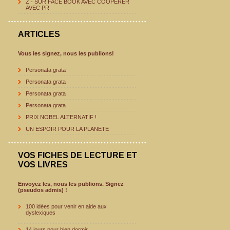
Z - SUR FACE BOOK AVEC COOPERER
AVEC PR
ARTICLES
Vous les signez, nous les publions!
Personata grata
Personata grata
Personata grata
Personata grata
PRIX NOBEL ALTERNATIF !
UN ESPOIR POUR LA PLANETE
VOS FICHES DE LECTURE ET
VOS LIVRES
Envoyez les, nous les publions. Signez
(pseudos admis) !
100 idées pour venir en aide aux
dyslexiques
14 jours pour bien dormir