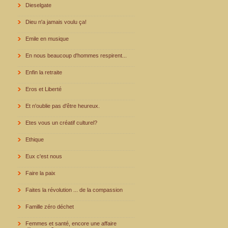
Dieselgate
Dieu n'a jamais voulu ça!
Emile en musique
En nous beaucoup d'hommes respirent...
Enfin la retraite
Eros et Liberté
Et n'oublie pas d'être heureux.
Etes vous un créatif culturel?
Ethique
Eux c'est nous
Faire la paix
Faites la révolution ... de la compassion
Famille zéro déchet
Femmes et santé, encore une affaire