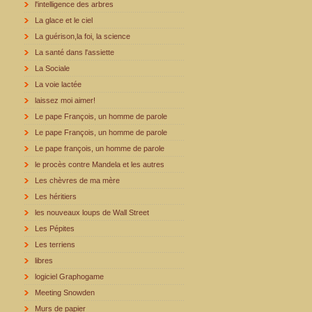
l'intelligence des arbres
La glace et le ciel
La guérison,la foi, la science
La santé dans l'assiette
La Sociale
La voie lactée
laissez moi aimer!
Le pape François, un homme de parole
Le pape François, un homme de parole
Le pape françois, un homme de parole
le procès contre Mandela et les autres
Les chèvres de ma mère
Les héritiers
les nouveaux loups de Wall Street
Les Pépites
Les terriens
libres
logiciel Graphogame
Meeting Snowden
Murs de papier