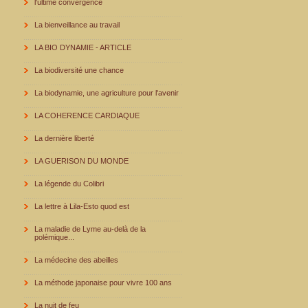
l'ultime convergence
La bienveillance au travail
LA BIO DYNAMIE - ARTICLE
La biodiversité une chance
La biodynamie, une agriculture pour l'avenir
LA COHERENCE CARDIAQUE
La dernière liberté
LA GUERISON DU MONDE
La légende du Colibri
La lettre à Lila-Esto quod est
La maladie de Lyme au-delà de la
polémique...
La médecine des abeilles
La méthode japonaise pour vivre 100 ans
La nuit de feu