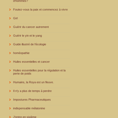
d'hommes?
Foutez-vous la paix et commencez à vivre
Girl
Guérir du cancer autrement
Guérir le yin et le yang
Guide illustré de l'écologie
homéopathie
Huiles essentielles et cancer
Huiles essentielles pour la régulation et la
perte de poids
Humains, la Roya est un fleuve.
Il n'y a plus de temps à perdre
Impostures Pharmaceutiques
indispensable mélatonine
J'entre en sixième