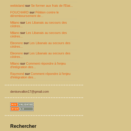
webisland
sur
Se former aux frais de l'Etat...
FOUCHARD
sur
Pétition contre le
déremboursement de...
Milano
sur
Les Libanais au secours des
cèdres...
Milano
sur
Les Libanais au secours des
cèdres...
Eleonore
sur
Les Libanais au secours des
cèdres...
Eleonore
sur
Les Libanais au secours des
cèdres...
Milano
sur
Comment répondre à l'enjeu
d'intégration des...
Raymond
sur
Comment répondre à l'enjeu
d'intégration des...
denisevallon17@gmail.com
Rechercher