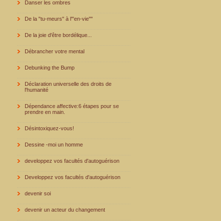
Danser les ombres
De la "tu-meurs" à l'"en-vie""
De la joie d'être bordélique...
Débrancher votre mental
Debunking the Bump
Déclaration universelle des droits de
l'humanité
Dépendance affective:6 étapes pour se
prendre en main.
Désintoxiquez-vous!
Dessine -moi un homme
developpez vos facultés d'autoguérison
Developpez vos facultés d'autoguérison
devenir soi
devenir un acteur du changement