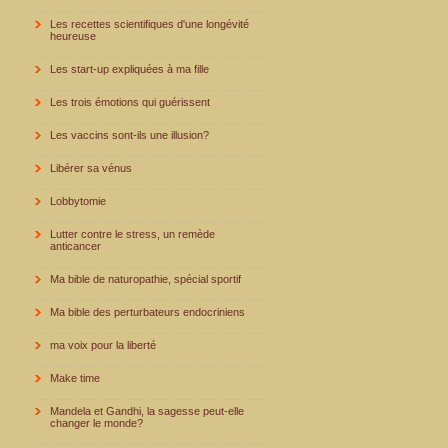
Les recettes scientifiques d'une longévité
heureuse
Les start-up expliquées à ma fille
Les trois émotions qui guérissent
Les vaccins sont-ils une illusion?
Libérer sa vénus
Lobbytomie
Lutter contre le stress, un remède
anticancer
Ma bible de naturopathie, spécial sportif
Ma bible des perturbateurs endocriniens
ma voix pour la liberté
Make time
Mandela et Gandhi, la sagesse peut-elle
changer le monde?