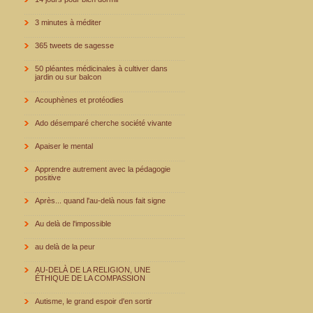
3 minutes à méditer
365 tweets de sagesse
50 pléantes médicinales à cultiver dans
jardin ou sur balcon
Acouphènes et protéodies
Ado désemparé cherche société vivante
Apaiser le mental
Apprendre autrement avec la pédagogie
positive
Après... quand l'au-delà nous fait signe
Au delà de l'impossible
au delà de la peur
AU-DELÀ DE LA RELIGION, UNE
ÉTHIQUE DE LA COMPASSION
Autisme, le grand espoir d'en sortir