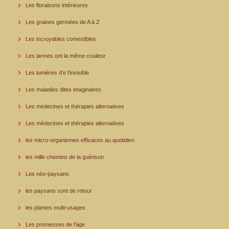
Les floraisons intérieures
Les graines germées de A à Z
Les incroyables comestibles
Les larmes ont la même couileur
Les lumières d'e l'invisible
Les maladies dites imaginaires
Les médecines et thérapies alternatives
Les médecines et thérapies alternatives
les micro-organismes efficaces au quotidien
les mille chemins de la guérison
Les néo-paysans
les paysans sont de retour
les plantes multi-usages
Les promesses de l'äge