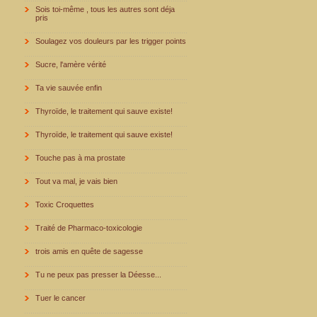
Sois toi-même , tous les autres sont déja
pris
Soulagez vos douleurs par les trigger points
Sucre, l'amère vérité
Ta vie sauvée enfin
Thyroïde, le traitement qui sauve existe!
Thyroïde, le traitement qui sauve existe!
Touche pas à ma prostate
Tout va mal, je vais bien
Toxic Croquettes
Traité de Pharmaco-toxicologie
trois amis en quête de sagesse
Tu ne peux pas presser la Déesse...
Tuer le cancer