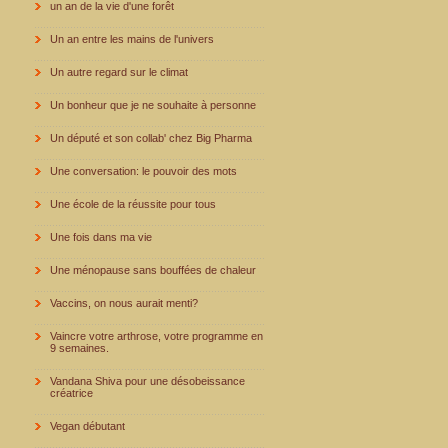
un an de la vie d'une forêt
Un an entre les mains de l'univers
Un autre regard sur le climat
Un bonheur que je ne souhaite à personne
Un député et son collab' chez Big Pharma
Une conversation: le pouvoir des mots
Une école de la réussite pour tous
Une fois dans ma vie
Une ménopause sans bouffées de chaleur
Vaccins, on nous aurait menti?
Vaincre votre arthrose, votre programme en
9 semaines.
Vandana Shiva pour une désobeissance
créatrice
Vegan débutant