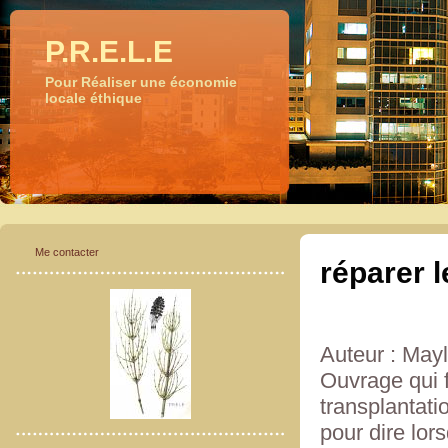
P.R.E.L.E
Pour Réaliser une économie
locale éthique
Me contacter
réparer l
Auteur : May
Ouvrage qui fa
transplantati
pour dire lor