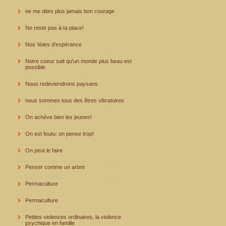
ne me dites plus jamais bon courage
Ne reste pas à ta place!
Nos Voies d'espérance
Notre coeur sait qu'un monde plus beau est
possible
Nous redeviendrons paysans
nous sommes tous des êtres vibratoires
On achève bien les jeunes!
On est foutu: on pense trop!
On peut le faire
Penser comme un arbre
Permaculture
Permaculture
Petites violences ordinaires, la violence
psychique en famille