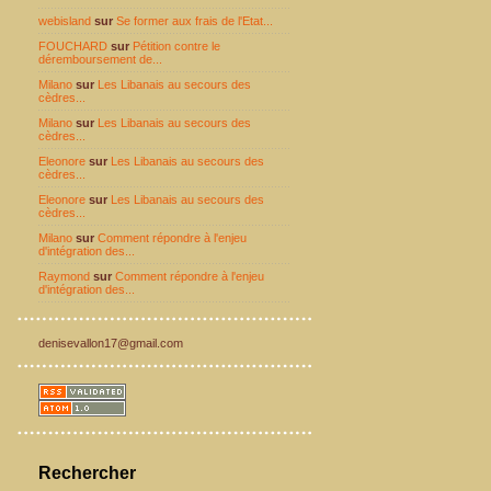
webisland
sur
Se former aux frais de l'Etat...
FOUCHARD
sur
Pétition contre le
déremboursement de...
Milano
sur
Les Libanais au secours des
cèdres...
Milano
sur
Les Libanais au secours des
cèdres...
Eleonore
sur
Les Libanais au secours des
cèdres...
Eleonore
sur
Les Libanais au secours des
cèdres...
Milano
sur
Comment répondre à l'enjeu
d'intégration des...
Raymond
sur
Comment répondre à l'enjeu
d'intégration des...
denisevallon17@gmail.com
Rechercher