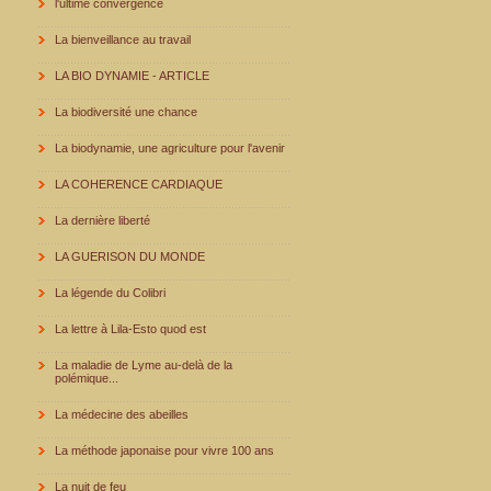
l'ultime convergence
La bienveillance au travail
LA BIO DYNAMIE - ARTICLE
La biodiversité une chance
La biodynamie, une agriculture pour l'avenir
LA COHERENCE CARDIAQUE
La dernière liberté
LA GUERISON DU MONDE
La légende du Colibri
La lettre à Lila-Esto quod est
La maladie de Lyme au-delà de la
polémique...
La médecine des abeilles
La méthode japonaise pour vivre 100 ans
La nuit de feu