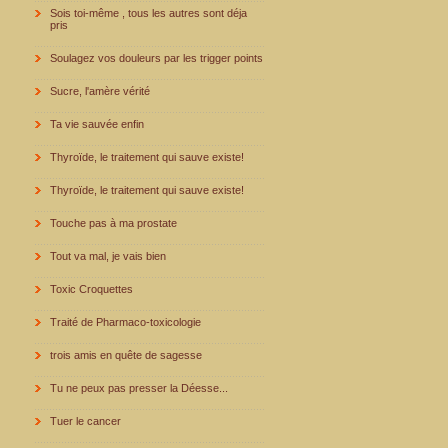
Sois toi-même , tous les autres sont déja
pris
Soulagez vos douleurs par les trigger points
Sucre, l'amère vérité
Ta vie sauvée enfin
Thyroïde, le traitement qui sauve existe!
Thyroïde, le traitement qui sauve existe!
Touche pas à ma prostate
Tout va mal, je vais bien
Toxic Croquettes
Traité de Pharmaco-toxicologie
trois amis en quête de sagesse
Tu ne peux pas presser la Déesse...
Tuer le cancer