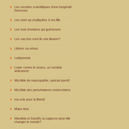
Les recettes scientifiques d'une longévité
heureuse
Les start-up expliquées à ma fille
Les trois émotions qui guérissent
Les vaccins sont-ils une illusion?
Libérer sa vénus
Lobbytomie
Lutter contre le stress, un remède
anticancer
Ma bible de naturopathie, spécial sportif
Ma bible des perturbateurs endocriniens
ma voix pour la liberté
Make time
Mandela et Gandhi, la sagesse peut-elle
changer le monde?