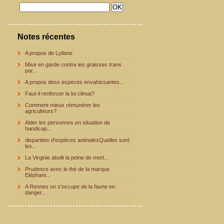
Notes récentes
A propos de Lyliane
Mise en garde contre les graisses trans
par...
A propos dess espèces envahissantes...
Faut-il renforcer la loi climat?
Comment mieux rémunérer les
agriculteurs?
Aider les personnes en situation de
handicap...
disparition d'espèces animalesQuelles sont
les...
La Virginie abolit la peine de mort...
Prudence avec le thé de la marque
Eléphant...
A Rennes on s'occupe de la faune en
danger...