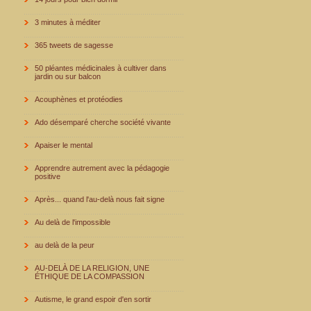
3 minutes à méditer
365 tweets de sagesse
50 pléantes médicinales à cultiver dans
jardin ou sur balcon
Acouphènes et protéodies
Ado désemparé cherche société vivante
Apaiser le mental
Apprendre autrement avec la pédagogie
positive
Après... quand l'au-delà nous fait signe
Au delà de l'impossible
au delà de la peur
AU-DELÀ DE LA RELIGION, UNE
ÉTHIQUE DE LA COMPASSION
Autisme, le grand espoir d'en sortir