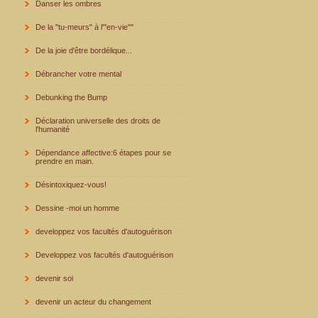
Danser les ombres
De la "tu-meurs" à l'"en-vie""
De la joie d'être bordélique...
Débrancher votre mental
Debunking the Bump
Déclaration universelle des droits de
l'humanité
Dépendance affective:6 étapes pour se
prendre en main.
Désintoxiquez-vous!
Dessine -moi un homme
developpez vos facultés d'autoguérison
Developpez vos facultés d'autoguérison
devenir soi
devenir un acteur du changement