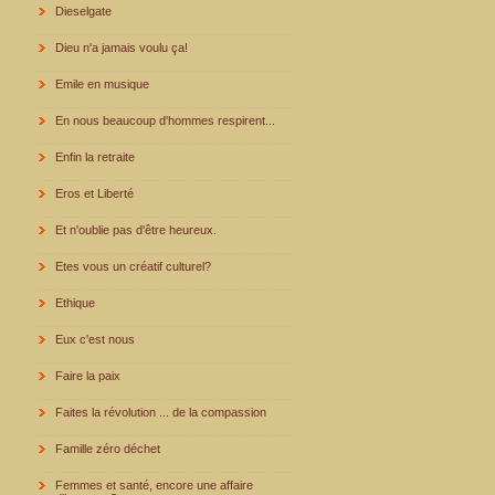
Dieselgate
Dieu n'a jamais voulu ça!
Emile en musique
En nous beaucoup d'hommes respirent...
Enfin la retraite
Eros et Liberté
Et n'oublie pas d'être heureux.
Etes vous un créatif culturel?
Ethique
Eux c'est nous
Faire la paix
Faites la révolution ... de la compassion
Famille zéro déchet
Femmes et santé, encore une affaire