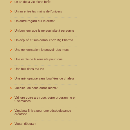
un an de la vie d'une forêt
Un an entre les mains de l'univers
Un autre regard sur le climat
Un bonheur que je ne souhaite à personne
Un député et son collab' chez Big Pharma
Une conversation: le pouvoir des mots
Une école de la réussite pour tous
Une fois dans ma vie
Une ménopause sans bouffées de chaleur
Vaccins, on nous aurait menti?
Vaincre votre arthrose, votre programme en
9 semaines.
Vandana Shiva pour une désobeissance
créatrice
Vegan débutant