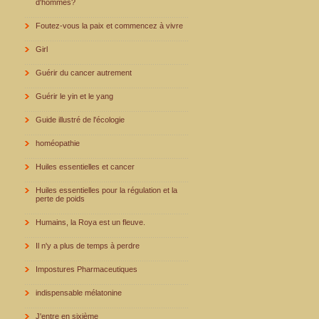
d'hommes?
Foutez-vous la paix et commencez à vivre
Girl
Guérir du cancer autrement
Guérir le yin et le yang
Guide illustré de l'écologie
homéopathie
Huiles essentielles et cancer
Huiles essentielles pour la régulation et la
perte de poids
Humains, la Roya est un fleuve.
Il n'y a plus de temps à perdre
Impostures Pharmaceutiques
indispensable mélatonine
J'entre en sixième