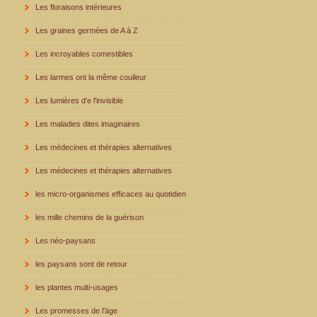
Les floraisons intérieures
Les graines germées de A à Z
Les incroyables comestibles
Les larmes ont la même couileur
Les lumières d'e l'invisible
Les maladies dites imaginaires
Les médecines et thérapies alternatives
Les médecines et thérapies alternatives
les micro-organismes efficaces au quotidien
les mille chemins de la guérison
Les néo-paysans
les paysans sont de retour
les plantes multi-usages
Les promesses de l'äge