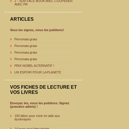
Z - SUR FACE BOOK AVEC COOPERER
AVEC PR
ARTICLES
Vous les signez, nous les publions!
Personata grata
Personata grata
Personata grata
Personata grata
PRIX NOBEL ALTERNATIF !
UN ESPOIR POUR LA PLANETE
VOS FICHES DE LECTURE ET
VOS LIVRES
Envoyez les, nous les publions. Signez
(pseudos admis) !
100 idées pour venir en aide aux
dyslexiques
14 jours pour bien dormir