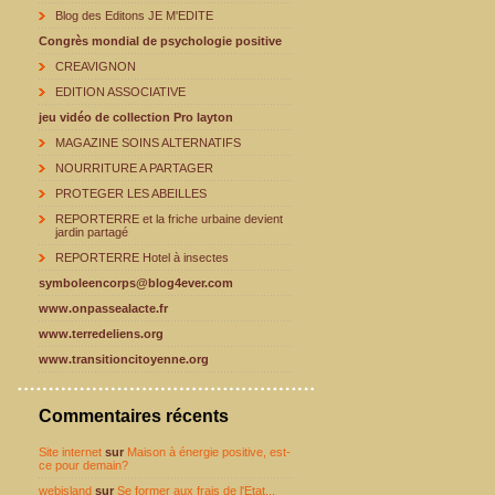
Blog des Editons JE M'EDITE
Congrès mondial de psychologie positive
CREAVIGNON
EDITION ASSOCIATIVE
jeu vidéo de collection Pro layton
MAGAZINE SOINS ALTERNATIFS
NOURRITURE A PARTAGER
PROTEGER LES ABEILLES
REPORTERRE et la friche urbaine devient
jardin partagé
REPORTERRE Hotel à insectes
symboleencorps@blog4ever.com
www.onpassealacte.fr
www.terredeliens.org
www.transitioncitoyenne.org
Commentaires récents
Site internet
sur
Maison à énergie positive, est-
ce pour demain?
webisland
sur
Se former aux frais de l'Etat...