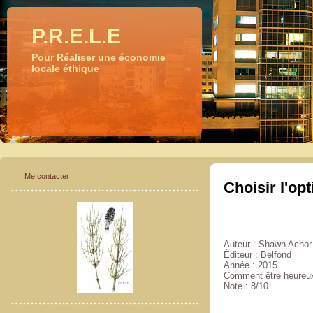
P.R.E.L.E
Pour Réaliser une économie
locale éthique
Me contacter
Choisir l'op
Auteur : Shawn Achor
Éditeur : Belfond
Année : 2015
Comment être heureu
Note : 8/10