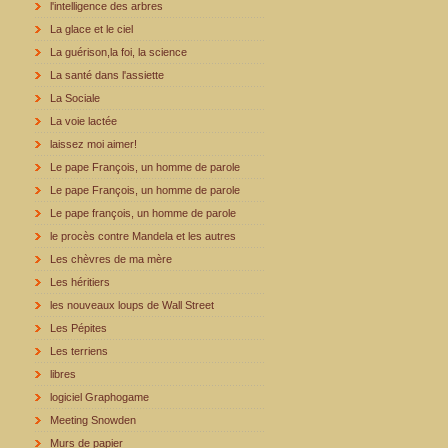
l'intelligence des arbres
La glace et le ciel
La guérison,la foi, la science
La santé dans l'assiette
La Sociale
La voie lactée
laissez moi aimer!
Le pape François, un homme de parole
Le pape François, un homme de parole
Le pape françois, un homme de parole
le procès contre Mandela et les autres
Les chèvres de ma mère
Les héritiers
les nouveaux loups de Wall Street
Les Pépites
Les terriens
libres
logiciel Graphogame
Meeting Snowden
Murs de papier