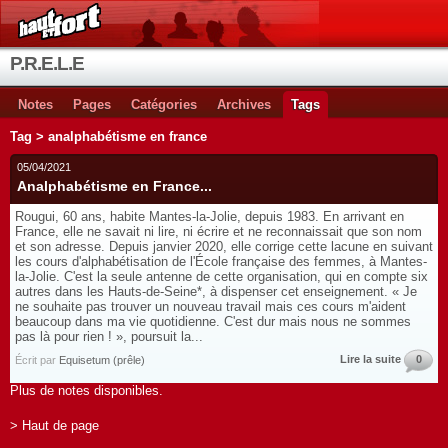
P.R.E.L.E
Notes
Pages
Catégories
Archives
Tags
Tag > analphabétisme en france
05/04/2021
Analphabétisme en France...
Rougui, 60 ans, habite Mantes-la-Jolie, depuis 1983. En arrivant en
France, elle ne savait ni lire, ni écrire et ne reconnaissait que son nom
et son adresse. Depuis janvier 2020, elle corrige cette lacune en suivant
les cours d'alphabétisation de l'École française des femmes, à Mantes-
la-Jolie. C'est la seule antenne de cette organisation, qui en compte six
autres dans les Hauts-de-Seine*, à dispenser cet enseignement. « Je
ne souhaite pas trouver un nouveau travail mais ces cours m'aident
beaucoup dans ma vie quotidienne. C'est dur mais nous ne sommes
pas là pour rien ! », poursuit la...
Lire la suite
0
Écrit par
Equisetum (prêle)
Plus de notes disponibles.
> Haut de page