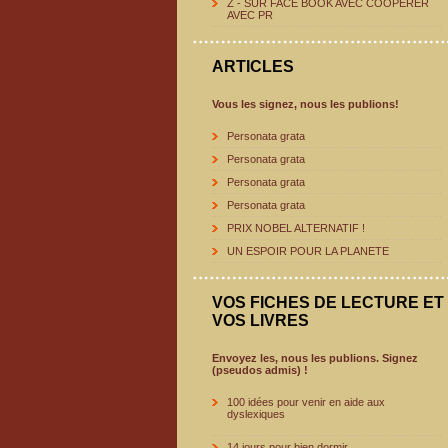
Z - SUR FACE BOOK AVEC COOPERER
AVEC PR
ARTICLES
Vous les signez, nous les publions!
Personata grata
Personata grata
Personata grata
Personata grata
PRIX NOBEL ALTERNATIF !
UN ESPOIR POUR LA PLANETE
VOS FICHES DE LECTURE ET
VOS LIVRES
Envoyez les, nous les publions. Signez
(pseudos admis) !
100 idées pour venir en aide aux
dyslexiques
14 jours pour bien dormir