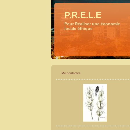
P.R.E.L.E
Pour Réaliser une économie
locale éthique
Me contacter