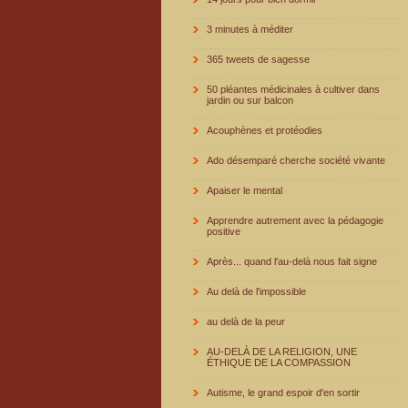
3 minutes à méditer
365 tweets de sagesse
50 pléantes médicinales à cultiver dans
jardin ou sur balcon
Acouphènes et protéodies
Ado désemparé cherche société vivante
Apaiser le mental
Apprendre autrement avec la pédagogie
positive
Après... quand l'au-delà nous fait signe
Au delà de l'impossible
au delà de la peur
AU-DELÀ DE LA RELIGION, UNE
ÉTHIQUE DE LA COMPASSION
Autisme, le grand espoir d'en sortir