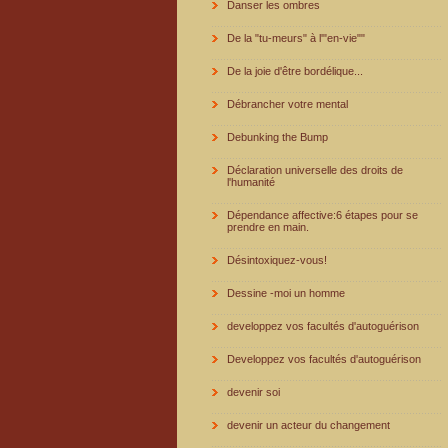
Danser les ombres
De la "tu-meurs" à l'"en-vie""
De la joie d'être bordélique...
Débrancher votre mental
Debunking the Bump
Déclaration universelle des droits de
l'humanité
Dépendance affective:6 étapes pour se
prendre en main.
Désintoxiquez-vous!
Dessine -moi un homme
developpez vos facultés d'autoguérison
Developpez vos facultés d'autoguérison
devenir soi
devenir un acteur du changement