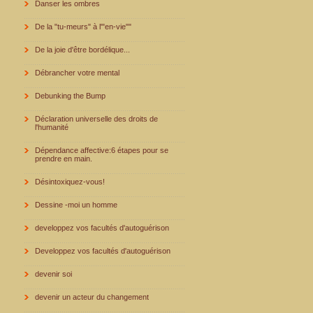
Danser les ombres
De la "tu-meurs" à l'"en-vie""
De la joie d'être bordélique...
Débrancher votre mental
Debunking the Bump
Déclaration universelle des droits de
l'humanité
Dépendance affective:6 étapes pour se
prendre en main.
Désintoxiquez-vous!
Dessine -moi un homme
developpez vos facultés d'autoguérison
Developpez vos facultés d'autoguérison
devenir soi
devenir un acteur du changement