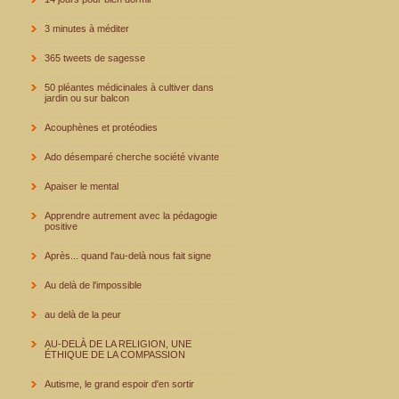
3 minutes à méditer
365 tweets de sagesse
50 pléantes médicinales à cultiver dans
jardin ou sur balcon
Acouphènes et protéodies
Ado désemparé cherche société vivante
Apaiser le mental
Apprendre autrement avec la pédagogie
positive
Après... quand l'au-delà nous fait signe
Au delà de l'impossible
au delà de la peur
AU-DELÀ DE LA RELIGION, UNE
ÉTHIQUE DE LA COMPASSION
Autisme, le grand espoir d'en sortir