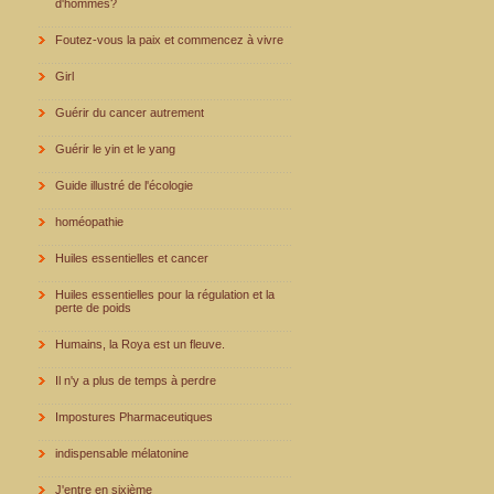
d'hommes?
Foutez-vous la paix et commencez à vivre
Girl
Guérir du cancer autrement
Guérir le yin et le yang
Guide illustré de l'écologie
homéopathie
Huiles essentielles et cancer
Huiles essentielles pour la régulation et la
perte de poids
Humains, la Roya est un fleuve.
Il n'y a plus de temps à perdre
Impostures Pharmaceutiques
indispensable mélatonine
J'entre en sixième