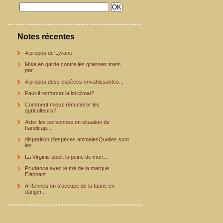
Notes récentes
A propos de Lyliane
Mise en garde contre les graisses trans
par...
A propos dess espèces envahissantes...
Faut-il renforcer la loi climat?
Comment mieux rémunérer les
agriculteurs?
Aider les personnes en situation de
handicap...
disparition d'espèces animalesQuelles sont
les...
La Virginie abolit la peine de mort...
Prudence avec le thé de la marque
Eléphant...
A Rennes on s'occupe de la faune en
danger...