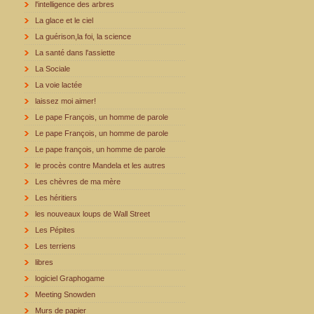
l'intelligence des arbres
La glace et le ciel
La guérison,la foi, la science
La santé dans l'assiette
La Sociale
La voie lactée
laissez moi aimer!
Le pape François, un homme de parole
Le pape François, un homme de parole
Le pape françois, un homme de parole
le procès contre Mandela et les autres
Les chèvres de ma mère
Les héritiers
les nouveaux loups de Wall Street
Les Pépites
Les terriens
libres
logiciel Graphogame
Meeting Snowden
Murs de papier