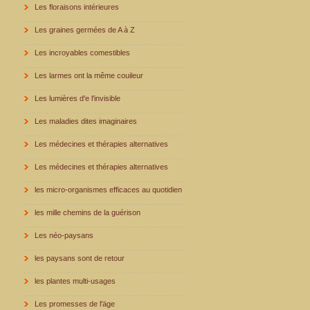
Les floraisons intérieures
Les graines germées de A à Z
Les incroyables comestibles
Les larmes ont la même couileur
Les lumières d'e l'invisible
Les maladies dites imaginaires
Les médecines et thérapies alternatives
Les médecines et thérapies alternatives
les micro-organismes efficaces au quotidien
les mille chemins de la guérison
Les néo-paysans
les paysans sont de retour
les plantes multi-usages
Les promesses de l'äge