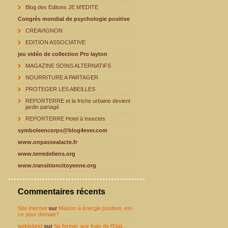
Blog des Editons JE M'EDITE
Congrès mondial de psychologie positive
CREAVIGNON
EDITION ASSOCIATIVE
jeu vidéo de collection Pro layton
MAGAZINE SOINS ALTERNATIFS
NOURRITURE A PARTAGER
PROTEGER LES ABEILLES
REPORTERRE et la friche urbaine devient
jardin partagé
REPORTERRE Hotel à insectes
symboleencorps@blog4ever.com
www.onpassealacte.fr
www.terredeliens.org
www.transitioncitoyenne.org
Commentaires récents
Site internet
sur
Maison à énergie positive, est-
ce pour demain?
webisland
sur
Se former aux frais de l'Etat...