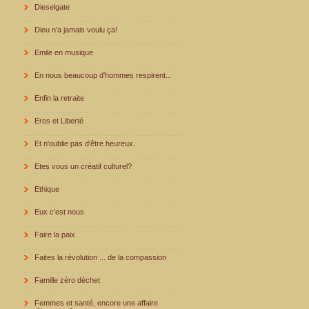
Dieselgate
Dieu n'a jamais voulu ça!
Emile en musique
En nous beaucoup d'hommes respirent...
Enfin la retraite
Eros et Liberté
Et n'oublie pas d'être heureux.
Etes vous un créatif culturel?
Ethique
Eux c'est nous
Faire la paix
Faites la révolution ... de la compassion
Famille zéro déchet
Femmes et santé, encore une affaire