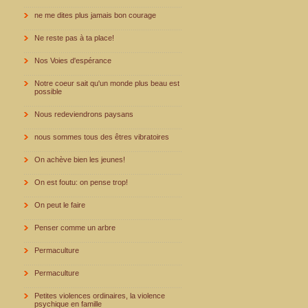
ne me dites plus jamais bon courage
Ne reste pas à ta place!
Nos Voies d'espérance
Notre coeur sait qu'un monde plus beau est
possible
Nous redeviendrons paysans
nous sommes tous des êtres vibratoires
On achève bien les jeunes!
On est foutu: on pense trop!
On peut le faire
Penser comme un arbre
Permaculture
Permaculture
Petites violences ordinaires, la violence
psychique en famille