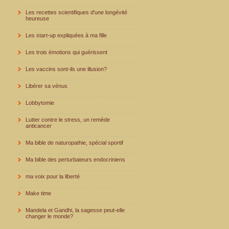
Les recettes scientifiques d'une longévité
heureuse
Les start-up expliquées à ma fille
Les trois émotions qui guérissent
Les vaccins sont-ils une illusion?
Libérer sa vénus
Lobbytomie
Lutter contre le stress, un remède
anticancer
Ma bible de naturopathie, spécial sportif
Ma bible des perturbateurs endocriniens
ma voix pour la liberté
Make time
Mandela et Gandhi, la sagesse peut-elle
changer le monde?