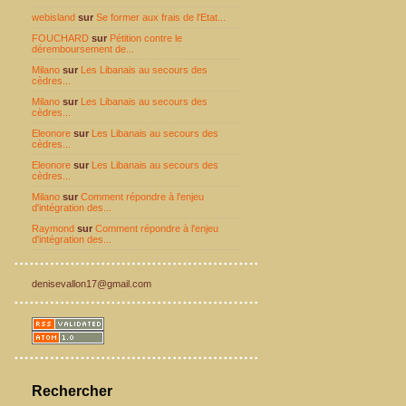
webisland
sur
Se former aux frais de l'Etat...
FOUCHARD
sur
Pétition contre le
déremboursement de...
Milano
sur
Les Libanais au secours des
cèdres...
Milano
sur
Les Libanais au secours des
cèdres...
Eleonore
sur
Les Libanais au secours des
cèdres...
Eleonore
sur
Les Libanais au secours des
cèdres...
Milano
sur
Comment répondre à l'enjeu
d'intégration des...
Raymond
sur
Comment répondre à l'enjeu
d'intégration des...
denisevallon17@gmail.com
Rechercher