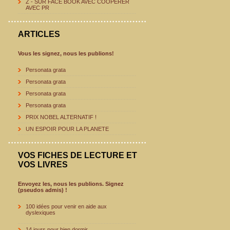
Z - SUR FACE BOOK AVEC COOPERER
AVEC PR
ARTICLES
Vous les signez, nous les publions!
Personata grata
Personata grata
Personata grata
Personata grata
PRIX NOBEL ALTERNATIF !
UN ESPOIR POUR LA PLANETE
VOS FICHES DE LECTURE ET
VOS LIVRES
Envoyez les, nous les publions. Signez
(pseudos admis) !
100 idées pour venir en aide aux
dyslexiques
14 jours pour bien dormir