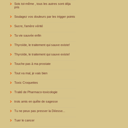
Sois toi-même , tous les autres sont déja
pris
Soulagez vos douleurs par les trigger points
Sucre, l'amère vérité
Ta vie sauvée enfin
Thyroïde, le traitement qui sauve existe!
Thyroïde, le traitement qui sauve existe!
Touche pas à ma prostate
Tout va mal, je vais bien
Toxic Croquettes
Traité de Pharmaco-toxicologie
trois amis en quête de sagesse
Tu ne peux pas presser la Déesse...
Tuer le cancer