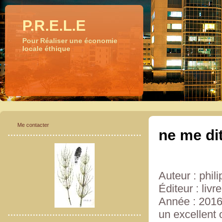
P.R.E.L.E
Pour Réaliser une économie
locale éthique
Me contacter
ne me di
Auteur : phil
Éditeur : liv
Année : 201
un excellent