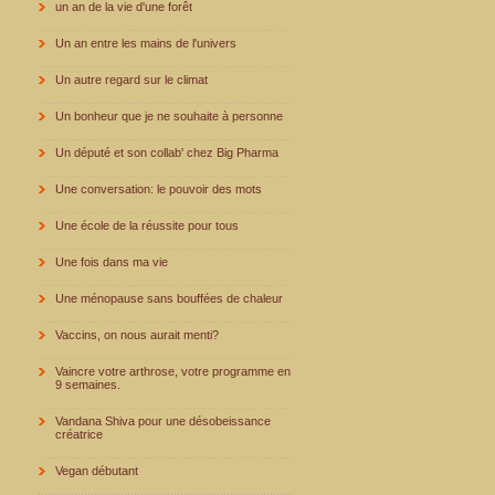
un an de la vie d'une forêt
Un an entre les mains de l'univers
Un autre regard sur le climat
Un bonheur que je ne souhaite à personne
Un député et son collab' chez Big Pharma
Une conversation: le pouvoir des mots
Une école de la réussite pour tous
Une fois dans ma vie
Une ménopause sans bouffées de chaleur
Vaccins, on nous aurait menti?
Vaincre votre arthrose, votre programme en
9 semaines.
Vandana Shiva pour une désobeissance
créatrice
Vegan débutant