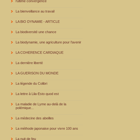
l'ultime convergence
La bienveillance au travail
LA BIO DYNAMIE - ARTICLE
La biodiversité une chance
La biodynamie, une agriculture pour l'avenir
LA COHERENCE CARDIAQUE
La dernière liberté
LA GUERISON DU MONDE
La légende du Colibri
La lettre à Lila-Esto quod est
La maladie de Lyme au-delà de la
polémique...
La médecine des abeilles
La méthode japonaise pour vivre 100 ans
La nuit de feu