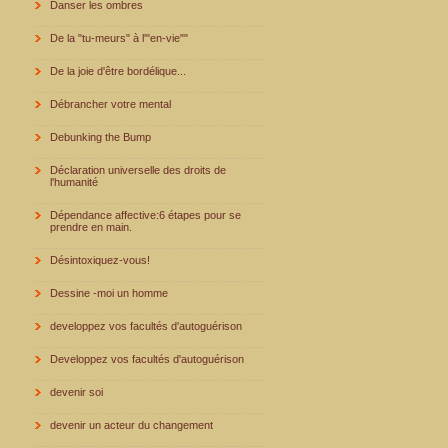
Danser les ombres
De la "tu-meurs" à l'"en-vie""
De la joie d'être bordélique...
Débrancher votre mental
Debunking the Bump
Déclaration universelle des droits de
l'humanité
Dépendance affective:6 étapes pour se
prendre en main.
Désintoxiquez-vous!
Dessine -moi un homme
developpez vos facultés d'autoguérison
Developpez vos facultés d'autoguérison
devenir soi
devenir un acteur du changement