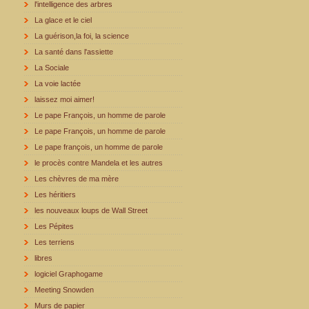
l'intelligence des arbres
La glace et le ciel
La guérison,la foi, la science
La santé dans l'assiette
La Sociale
La voie lactée
laissez moi aimer!
Le pape François, un homme de parole
Le pape François, un homme de parole
Le pape françois, un homme de parole
le procès contre Mandela et les autres
Les chèvres de ma mère
Les héritiers
les nouveaux loups de Wall Street
Les Pépites
Les terriens
libres
logiciel Graphogame
Meeting Snowden
Murs de papier