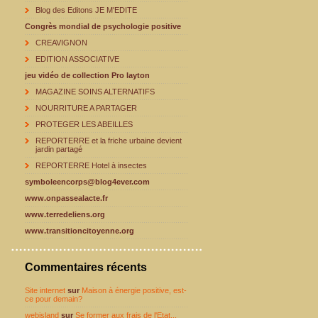
Blog des Editons JE M'EDITE
Congrès mondial de psychologie positive
CREAVIGNON
EDITION ASSOCIATIVE
jeu vidéo de collection Pro layton
MAGAZINE SOINS ALTERNATIFS
NOURRITURE A PARTAGER
PROTEGER LES ABEILLES
REPORTERRE et la friche urbaine devient
jardin partagé
REPORTERRE Hotel à insectes
symboleencorps@blog4ever.com
www.onpassealacte.fr
www.terredeliens.org
www.transitioncitoyenne.org
Commentaires récents
Site internet
sur
Maison à énergie positive, est-
ce pour demain?
webisland
sur
Se former aux frais de l'Etat...