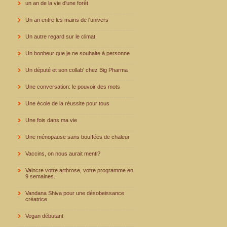
un an de la vie d'une forêt
Un an entre les mains de l'univers
Un autre regard sur le climat
Un bonheur que je ne souhaite à personne
Un député et son collab' chez Big Pharma
Une conversation: le pouvoir des mots
Une école de la réussite pour tous
Une fois dans ma vie
Une ménopause sans bouffées de chaleur
Vaccins, on nous aurait menti?
Vaincre votre arthrose, votre programme en
9 semaines.
Vandana Shiva pour une désobeissance
créatrice
Vegan débutant