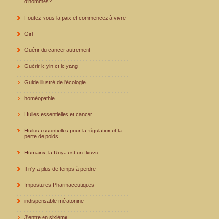
d'hommes?
Foutez-vous la paix et commencez à vivre
Girl
Guérir du cancer autrement
Guérir le yin et le yang
Guide illustré de l'écologie
homéopathie
Huiles essentielles et cancer
Huiles essentielles pour la régulation et la
perte de poids
Humains, la Roya est un fleuve.
Il n'y a plus de temps à perdre
Impostures Pharmaceutiques
indispensable mélatonine
J'entre en sixième