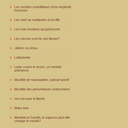
Les recettes scientifiques d'une longévité
heureuse
Les start-up expliquées à ma fille
Les trois émotions qui guérissent
Les vaccins sont-ils une illusion?
Libérer sa vénus
Lobbytomie
Lutter contre le stress, un remède
anticancer
Ma bible de naturopathie, spécial sportif
Ma bible des perturbateurs endocriniens
ma voix pour la liberté
Make time
Mandela et Gandhi, la sagesse peut-elle
changer le monde?