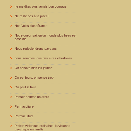
ne me dites plus jamais bon courage
Ne reste pas à ta place!
Nos Voies d'espérance
Notre coeur sait qu'un monde plus beau est
possible
Nous redeviendrons paysans
nous sommes tous des êtres vibratoires
On achève bien les jeunes!
On est foutu: on pense trop!
On peut le faire
Penser comme un arbre
Permaculture
Permaculture
Petites violences ordinaires, la violence
psychique en famille