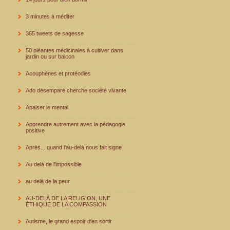
3 minutes à méditer
365 tweets de sagesse
50 pléantes médicinales à cultiver dans
jardin ou sur balcon
Acouphènes et protéodies
Ado désemparé cherche société vivante
Apaiser le mental
Apprendre autrement avec la pédagogie
positive
Après... quand l'au-delà nous fait signe
Au delà de l'impossible
au delà de la peur
AU-DELÀ DE LA RELIGION, UNE
ÉTHIQUE DE LA COMPASSION
Autisme, le grand espoir d'en sortir