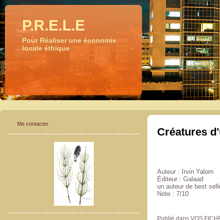
P.R.E.L.E
Pour Réaliser une économie
locale éthique
Me contacter
Créatures d'
Auteur : Irvin Yalom
Éditeur : Galaad
un auteur de best sell
Note : 7/10
Publié dans VOS FIC