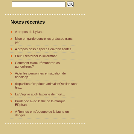
Notes récentes
A propos de Lyliane
Mise en garde contre les graisses trans
par...
A propos dess espèces envahissantes...
Faut-il renforcer la loi climat?
Comment mieux rémunérer les
agriculteurs?
Aider les personnes en situation de
handicap...
disparition d'espèces animalesQuelles sont
les...
La Virginie abolit la peine de mort...
Prudence avec le thé de la marque
Eléphant...
A Rennes on s'occupe de la faune en
danger...