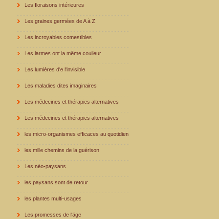
Les floraisons intérieures
Les graines germées de A à Z
Les incroyables comestibles
Les larmes ont la même couileur
Les lumières d'e l'invisible
Les maladies dites imaginaires
Les médecines et thérapies alternatives
Les médecines et thérapies alternatives
les micro-organismes efficaces au quotidien
les mille chemins de la guérison
Les néo-paysans
les paysans sont de retour
les plantes multi-usages
Les promesses de l'äge