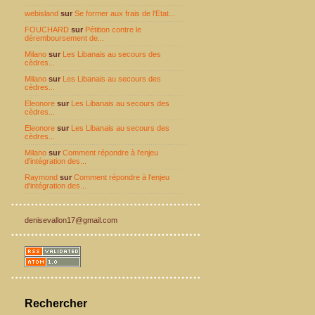
webisland
sur
Se former aux frais de l'Etat...
FOUCHARD
sur
Pétition contre le
déremboursement de...
Milano
sur
Les Libanais au secours des
cèdres...
Milano
sur
Les Libanais au secours des
cèdres...
Eleonore
sur
Les Libanais au secours des
cèdres...
Eleonore
sur
Les Libanais au secours des
cèdres...
Milano
sur
Comment répondre à l'enjeu
d'intégration des...
Raymond
sur
Comment répondre à l'enjeu
d'intégration des...
denisevallon17@gmail.com
Rechercher