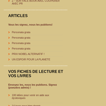
Z - SUR FACE BOOK AVEC COOPERER
AVEC PR
ARTICLES
Vous les signez, nous les publions!
Personata grata
Personata grata
Personata grata
Personata grata
PRIX NOBEL ALTERNATIF !
UN ESPOIR POUR LA PLANETE
VOS FICHES DE LECTURE ET
VOS LIVRES
Envoyez les, nous les publions. Signez
(pseudos admis) !
100 idées pour venir en aide aux
dyslexiques
14 jours pour bien dormir