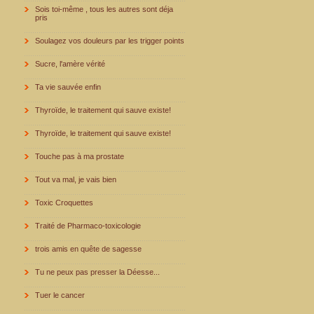
Sois toi-même , tous les autres sont déja
pris
Soulagez vos douleurs par les trigger points
Sucre, l'amère vérité
Ta vie sauvée enfin
Thyroïde, le traitement qui sauve existe!
Thyroïde, le traitement qui sauve existe!
Touche pas à ma prostate
Tout va mal, je vais bien
Toxic Croquettes
Traité de Pharmaco-toxicologie
trois amis en quête de sagesse
Tu ne peux pas presser la Déesse...
Tuer le cancer