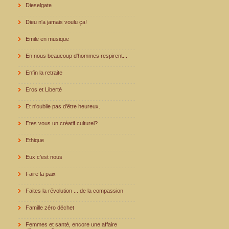
Dieselgate
Dieu n'a jamais voulu ça!
Emile en musique
En nous beaucoup d'hommes respirent...
Enfin la retraite
Eros et Liberté
Et n'oublie pas d'être heureux.
Etes vous un créatif culturel?
Ethique
Eux c'est nous
Faire la paix
Faites la révolution ... de la compassion
Famille zéro déchet
Femmes et santé, encore une affaire