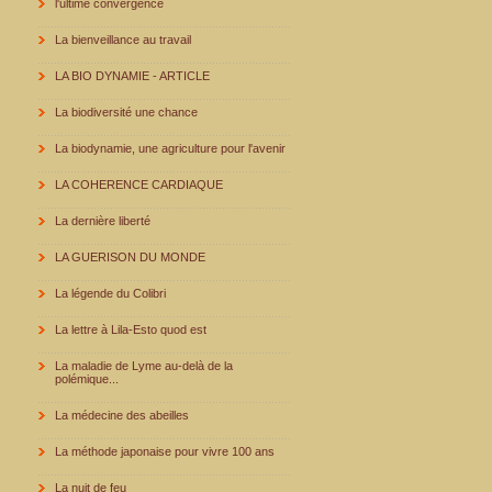
l'ultime convergence
La bienveillance au travail
LA BIO DYNAMIE - ARTICLE
La biodiversité une chance
La biodynamie, une agriculture pour l'avenir
LA COHERENCE CARDIAQUE
La dernière liberté
LA GUERISON DU MONDE
La légende du Colibri
La lettre à Lila-Esto quod est
La maladie de Lyme au-delà de la
polémique...
La médecine des abeilles
La méthode japonaise pour vivre 100 ans
La nuit de feu