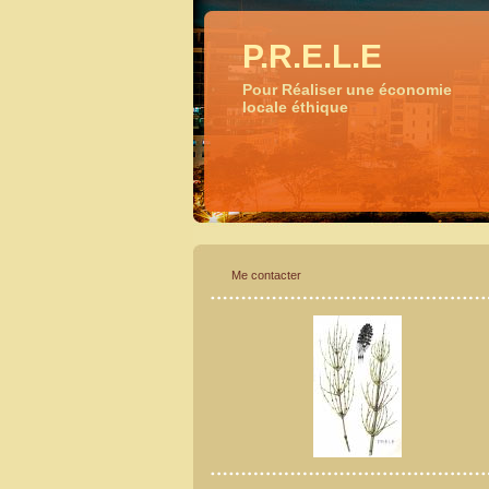
P.R.E.L.E
Pour Réaliser une économie
locale éthique
Me contacter