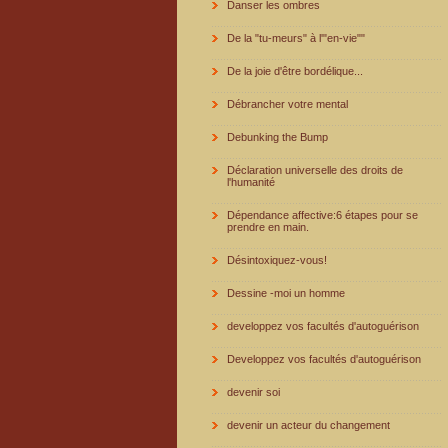
Danser les ombres
De la "tu-meurs" à l'"en-vie""
De la joie d'être bordélique...
Débrancher votre mental
Debunking the Bump
Déclaration universelle des droits de
l'humanité
Dépendance affective:6 étapes pour se
prendre en main.
Désintoxiquez-vous!
Dessine -moi un homme
developpez vos facultés d'autoguérison
Developpez vos facultés d'autoguérison
devenir soi
devenir un acteur du changement