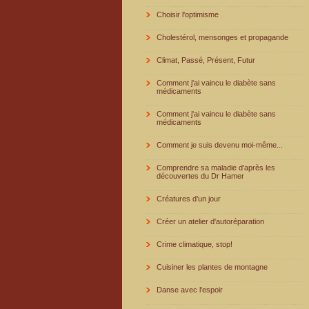
Choisir l'optimisme
Cholestérol, mensonges et propagande
Climat, Passé, Présent, Futur
Comment j'ai vaincu le diabète sans
médicaments
Comment j'ai vaincu le diabète sans
médicaments
Comment je suis devenu moi-même...
Comprendre sa maladie d'après les
découvertes du Dr Hamer
Créatures d'un jour
Créer un atelier d'autoréparation
Crime climatique, stop!
Cuisiner les plantes de montagne
Danse avec l'espoir