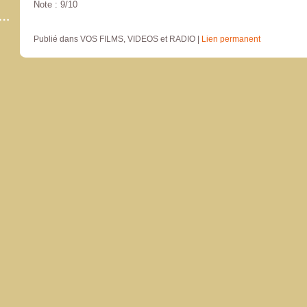
Note : 9/10
Publié dans VOS FILMS, VIDEOS et RADIO |
Lien permanent