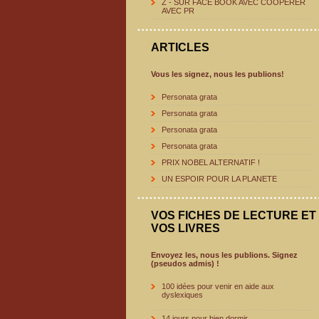
Z - SUR FACE BOOK AVEC COOPERER
AVEC PR
ARTICLES
Vous les signez, nous les publions!
Personata grata
Personata grata
Personata grata
Personata grata
PRIX NOBEL ALTERNATIF !
UN ESPOIR POUR LA PLANETE
VOS FICHES DE LECTURE ET
VOS LIVRES
Envoyez les, nous les publions. Signez
(pseudos admis) !
100 idées pour venir en aide aux
dyslexiques
14 jours pour bien dormir