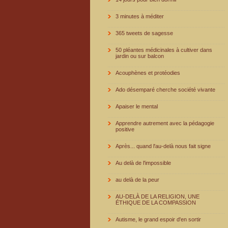
3 minutes à méditer
365 tweets de sagesse
50 pléantes médicinales à cultiver dans
jardin ou sur balcon
Acouphènes et protéodies
Ado désemparé cherche société vivante
Apaiser le mental
Apprendre autrement avec la pédagogie
positive
Après... quand l'au-delà nous fait signe
Au delà de l'impossible
au delà de la peur
AU-DELÀ DE LA RELIGION, UNE
ÉTHIQUE DE LA COMPASSION
Autisme, le grand espoir d'en sortir