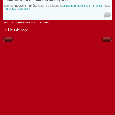
Écrit par
Equisetum (prêle)
dans la catégorie
SOINS ALTERNATIFS ET SANTE
| Tags
:
filtre
,
foie
,
épuration
0
Les commentaires sont fermés.
> Haut de page