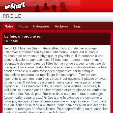
P.R.E.L.E
Notes
Pages
Catégories
Archives
Tags
Le foie, un organe roi!
11/01/2016
Selon Mr Christian Brun, naturopathe, dans son dernier ouvrage
«Nettoyer et drainer son foie naturellement», le foie est la plaque
tournante de notre santé physique et psychique. Il le compare à une
usine polyvalente aux quelques 35 fonctions. Il serait notamment le
réceptacle des mémoires de l'être humain et de sa peur ancestrale de
manquer. Placé sous le diaphragme et au dessus des intestins, le foie
serait sensible aux auto-massages hépatiques par la pratique
d'exercices respiratoires mobilisant le diaphragme. Fixé par des
ligaments à l'abri des dernières côtes, il est également plaqué en avant
du rein droit. Il est très vascularisé: veine cave, veine porte, artère
hépatique... Les médicaments, la nourriture absorbée, le stress, la
pollution, tout passe par ce filtre efficace et cette glande épuratrice de
premier ordre. Aussi, pour être bien dans sa peau, il faut le ménager
(alcool, café, corps gras...) Grâce à une hygiène de vie conforme à
notre physiologie, à une réforme alimentaire, respiratoire et musculaire
et à du lâcher prise face aux stress, nous pouvons avoir une action lui
évitant surcharges et déséquilibres. Pour approfondir le sujet, consulter
le site: www.christian-brun-naturo.fr Lyliane